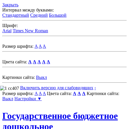
Закрыть
Интервал между буквами:
Стандартный
Средний
Большой
Шрифт:
Arial
Times New Roman
Размер шрифта:
A
A
A
Цвета сайта:
A
A
A
A
A
Картинки сайта:
Выкл
Включить версию для слабовидящих
‹
Размер шрифта:
A
A
A
Цвета сайта:
A
A
A
Картинки сайта:
Выкл
Настройки ▼
Государственное бюджетное
дошкольное