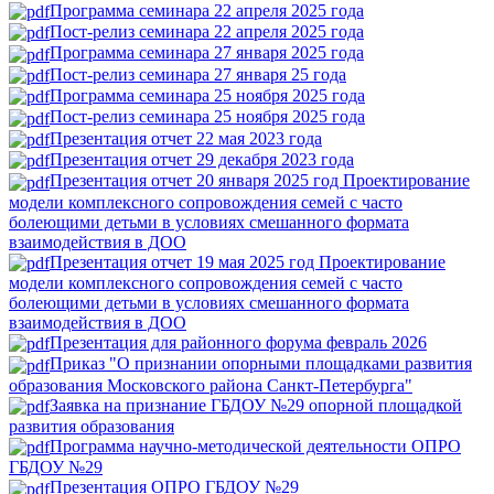
Программа семинара 22 апреля 2025 года
Пост-релиз семинара 22 апреля 2025 года
Программа семинара 27 января 2025 года
Пост-релиз семинара 27 января 25 года
Программа семинара 25 ноября 2025 года
Пост-релиз семинара 25 ноября 2025 года
Презентация отчет 22 мая 2023 года
Презентация отчет 29 декабря 2023 года
Презентация отчет 20 января 2025 год Проектирование
модели комплексного сопровождения семей с часто
болеющими детьми в условиях смешанного формата
взаимодействия в ДОО
Презентация отчет 19 мая 2025 год Проектирование
модели комплексного сопровождения семей с часто
болеющими детьми в условиях смешанного формата
взаимодействия в ДОО
Презентация для районного форума февраль 2026
Приказ "О признании опорными площадками развития
образования Московского района Санкт-Петербурга"
Заявка на признание ГБДОУ №29 опорной площадкой
развития образования
Программа научно-методической деятельности ОПРО
ГБДОУ №29
Презентация ОПРО ГБДОУ №29